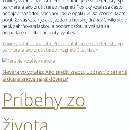
Toxický vzťah a narcista: Prečo priťahujete stále ten istý typ
partnera a ako zrušiť tento magnet? Toxický vzťah sa často
neobjaví náhodou, väčšinou ide o opakujúci sa vzorec. Máte
pocit, že váš vzťah je ako jazda na horskej dráhe? Chvíľu ste v
nebi, zahrňovaní láskou a pozornosťou, a vzápätí sa
prepadáte do hlbín neistoty, výčitiek
Toxický vzťah a narcista: Prečo priťahujete stále ten istý typ
partnera a ako zrušiť tento magnet?
Čítať viac »
Nevera vo vzťahu: Ako prežiť zradu, uzdraviť zlomené
srdce a znova nájsť dôveru?
Príbehy zo
života