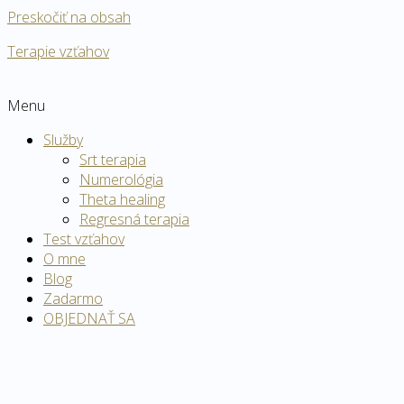
Preskočiť na obsah
Terapie vzťahov
Menu
Služby
Srt terapia
Numerológia
Theta healing
Regresná terapia
Test vzťahov
O mne
Blog
Zadarmo
OBJEDNAŤ SA