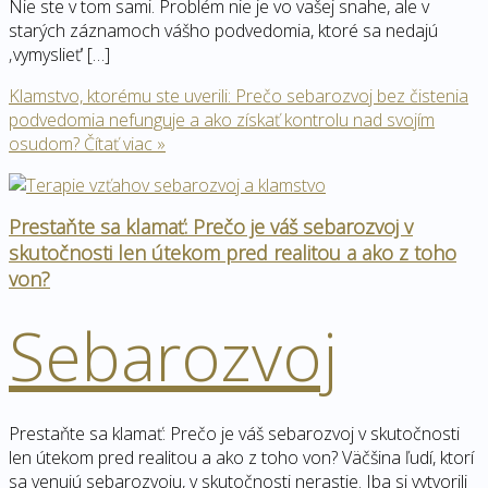
Nie ste v tom sami. Problém nie je vo vašej snahe, ale v
starých záznamoch vášho podvedomia, ktoré sa nedajú
‚vymyslieť‘ […]
Klamstvo, ktorému ste uverili: Prečo sebarozvoj bez čistenia
podvedomia nefunguje a ako získať kontrolu nad svojím
osudom?
Čítať viac »
Prestaňte sa klamať: Prečo je váš sebarozvoj v
skutočnosti len útekom pred realitou a ako z toho
von?
Sebarozvoj
Prestaňte sa klamať: Prečo je váš sebarozvoj v skutočnosti
len útekom pred realitou a ako z toho von? Väčšina ľudí, ktorí
sa venujú sebarozvoju, v skutočnosti nerastie. Iba si vytvorili