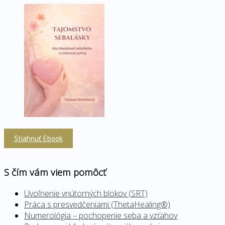
Stiahnuť Ebook
S čím vám viem pomôcť
Uvoľnenie vnútorných blokov (SRT)
Práca s presvedčeniami (ThetaHealing®)
Numerológia – pochopenie seba a vzťahov