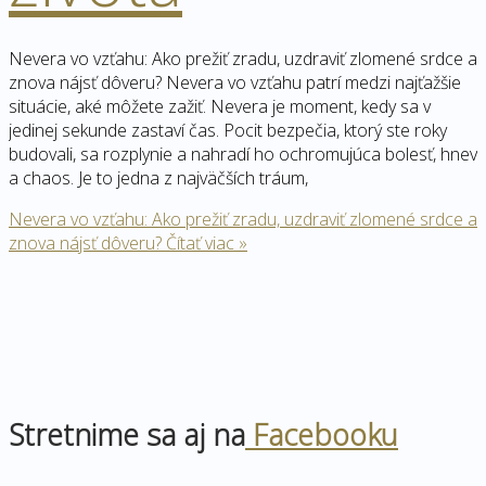
Nevera vo vzťahu: Ako prežiť zradu, uzdraviť zlomené srdce a
znova nájsť dôveru? Nevera vo vzťahu patrí medzi najťažšie
situácie, aké môžete zažiť. Nevera je moment, kedy sa v
jedinej sekunde zastaví čas. Pocit bezpečia, ktorý ste roky
budovali, sa rozplynie a nahradí ho ochromujúca bolesť, hnev
a chaos. Je to jedna z najväčších tráum,
Nevera vo vzťahu: Ako prežiť zradu, uzdraviť zlomené srdce a
znova nájsť dôveru?
Čítať viac »
Stretnime sa aj na
Facebooku