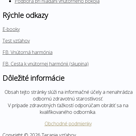
Podpora pri hľadaní vnútorného pokoja
Rýchle odkazy
E-booky
Test vzťahov
FB: Vnútorná harmónia
FB: Cesta k vnútornej harmónii (skupina)
Dôležité informácie
Obsah tejto stránky slúži na informačné účely a nenahrádza
odbornú zdravotnú starostlivosť.
V prípade zdravotných ťažkostí odporúčam obrátiť sa na
kvalifikovaného odborníka.
Obchodné podmienky
Copyright © 2026 Terapie vzťahov